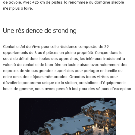
de Savoie. Avec 425 km de pistes, la renommée du domaine skiable
permettre
n’est plus à faire.
notamment
d'avoir accès à
la cartographie
de nos
Une résidence de standing
programmes
immobiliers
ainsi qu'aux
Confort et Art de Vivre pour cette résidence composée de 29
fonctionnalités
appartements du 3 au 6 pièces en pleine propriété. Conçue dans le
de
téléchargement
souci du détail dans toutes ses approches, les intérieurs traduisent la
et de mise en
volonté de confort et de bien-être en toute saison avec notamment des
relation pour
espaces de vie aux grandes superficies pour partager en famille ou
nous contacter.
entre amis des séjours mémorables. Grandes baies vitrées pour
dévoiler le panorama unique de la station, prestations d’équipements
hauts de gamme, nous avons pensé à tout pour des séjours d’exception.
Audience
Nous
utilisons
Google
Analytics
pour
mesurer
l'audience