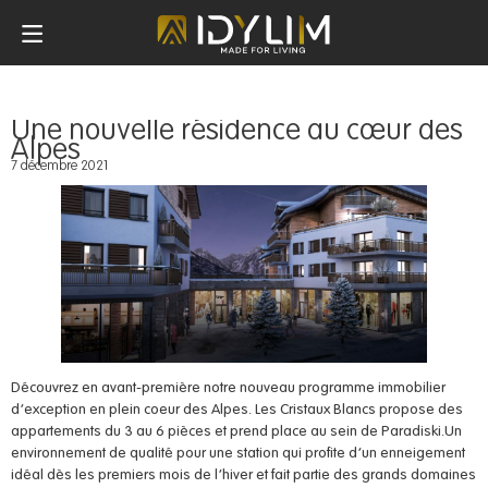
Une nouvelle résidence au cœur des
Alpes
7 décembre 2021
Obligatoires
Ces scripts sont
Découvrez en avant-première notre nouveau programme immobilier
nécessaires
d’exception en plein coeur des Alpes. Les Cristaux Blancs propose des
pour pouvoir
appartements du 3 au 6 pièces et prend place au sein de Paradiski.Un
naviguer sur
environnement de qualité pour une station qui profite d’un enneigement
notre site
idéal dès les premiers mois de l’hiver et fait partie des grands domaines
internet pour