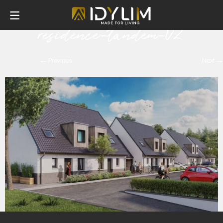
logement-neuf-loos-
residence-tandem-02
← Previous
Next →
Obligatoires
Ces scripts sont
nécessaires
pour pouvoir
naviguer sur
notre site
internet pour